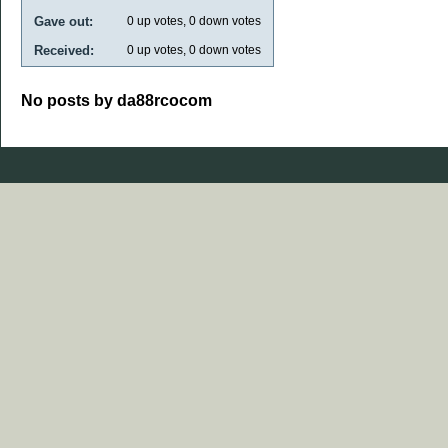
Gave out:
0
up votes,
0
down votes
Received:
0
up votes,
0
down votes
No posts by da88rcocom