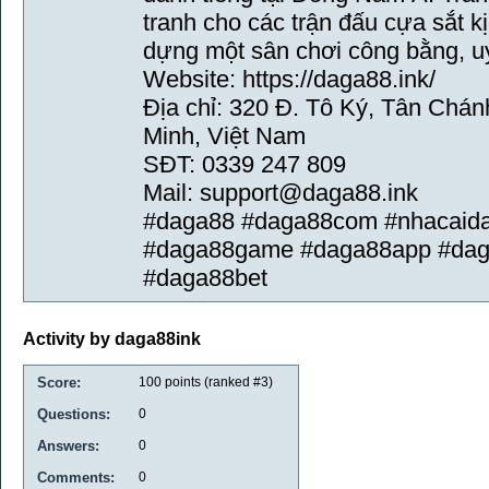
tranh cho các trận đấu cựa sắt 
dựng một sân chơi công bằng, uy 
Website: https://daga88.ink/
Địa chỉ: 320 Đ. Tô Ký, Tân Chán
Minh, Việt Nam
SĐT: 0339 247 809
Mail: support@daga88.ink
#daga88 #daga88com #nhacaida
#daga88game #daga88app #dag
#daga88bet
Activity by daga88ink
Score:
100
points (ranked #
3
)
Questions:
0
Answers:
0
Comments:
0