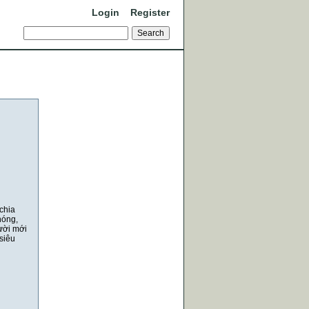
Login
Register
chia
hóng,
ười mới
siêu