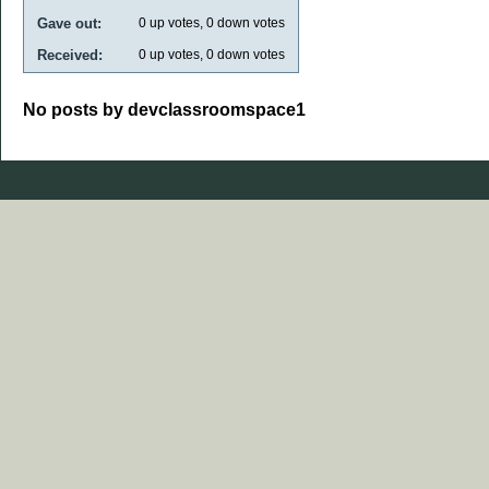
Gave out:
0
up votes,
0
down votes
Received:
0
up votes,
0
down votes
No posts by devclassroomspace1