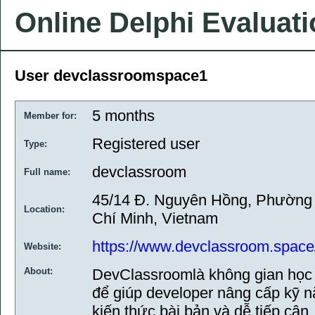
Online Delphi Evaluat
User devclassroomspace1
5 months
Member for:
Registered user
Type:
devclassroom
Full name:
45/14 Đ. Nguyên Hồng, Phường 
Location:
Chí Minh, Vietnam
https://www.devclassroom.space
Website:
About:
DevClassroomlà không gian học l
để giúp developer nâng cấp kỹ 
kiến thức bài bản và dễ tiếp cậ