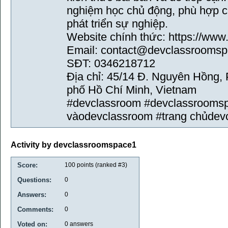
nghiệm học chủ động, phù hợp ch
phát triển sự nghiệp.
Website chính thức: https://ww
Email: contact@devclassrooms
SĐT: 0346218712
Địa chỉ: 45/14 Đ. Nguyên Hồng,
phố Hồ Chí Minh, Vietnam
#devclassroom #devclassroomsp
vàodevclassroom #trang chủdev
Activity by devclassroomspace1
Score:
100
points (ranked #
3
)
Questions:
0
Answers:
0
Comments:
0
Voted on:
0
answers