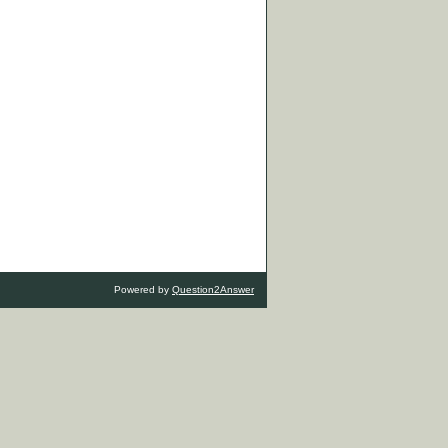
Powered by
Question2Answer