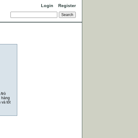
Login
Register
/trò
n hàng
 và tốt