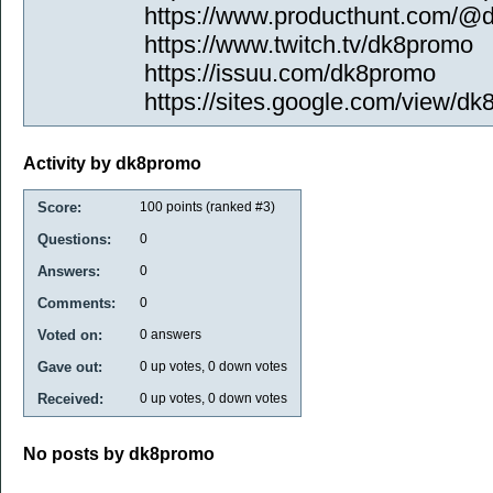
https://www.producthunt.com/@
https://www.twitch.tv/dk8promo
https://issuu.com/dk8promo
https://sites.google.com/view/d
Activity by dk8promo
Score:
100
points (ranked #
3
)
Questions:
0
Answers:
0
Comments:
0
Voted on:
0
answers
Gave out:
0
up votes,
0
down votes
Received:
0
up votes,
0
down votes
No posts by dk8promo