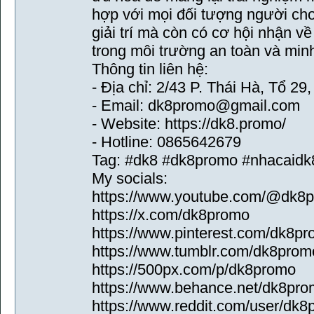
hợp với mọi đối tượng người ch
giải trí mà còn có cơ hội nhận v
trong môi trường an toàn và min
Thông tin liên hệ:
- Địa chỉ: 2/43 P. Thái Hà, Tổ 2
- Email: dk8promo@gmail.com
- Website: https://dk8.promo/
- Hotline: 0865642679
Tag: #dk8 #dk8promo #nhacaidk
My socials:
https://www.youtube.com/@dk8
https://x.com/dk8promo
https://www.pinterest.com/dk8pr
https://www.tumblr.com/dk8prom
https://500px.com/p/dk8promo
https://www.behance.net/dk8pr
https://www.reddit.com/user/dk8