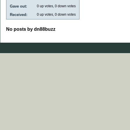
Gave out:
0
up votes,
0
down votes
Received:
0
up votes,
0
down votes
No posts by dn88buzz