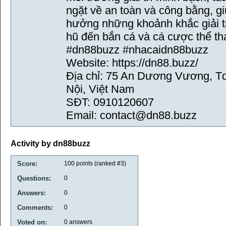
ngặt về an toàn và công bằng, g
hưởng những khoảnh khắc giải trí
hũ đến bắn cá và cá cược thể t
#dn88buzz #nhacaidn88buzz
Website: https://dn88.buzz/
Địa chỉ: 75 An Dương Vương, T
Nội, Việt Nam
SĐT: 0910120607
Email: contact@dn88.buzz
Activity by dn88buzz
Score:
100
points (ranked #
3
)
Questions:
0
Answers:
0
Comments:
0
Voted on:
0
answers