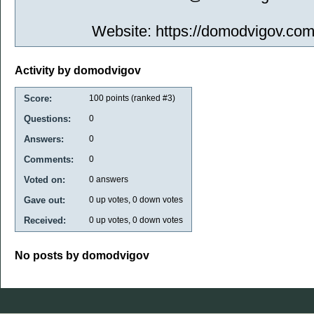
Website: https://domodvigov.com
Activity by domodvigov
Score:
100
points (ranked #
3
)
Questions:
0
Answers:
0
Comments:
0
Voted on:
0
answers
Gave out:
0
up votes,
0
down votes
Received:
0
up votes,
0
down votes
No posts by domodvigov