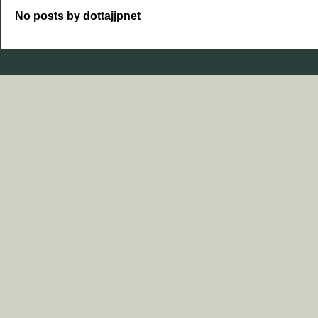
No posts by dottajjpnet