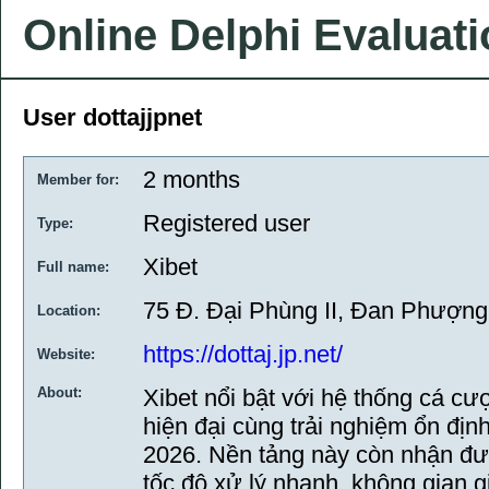
Online Delphi Evaluat
User dottajjpnet
2 months
Member for:
Registered user
Type:
Xibet
Full name:
75 Đ. Đại Phùng II, Đan Phượng
Location:
https://dottaj.jp.net/
Website:
About:
Xibet nổi bật với hệ thống cá cư
hiện đại cùng trải nghiệm ổn định
2026. Nền tảng này còn nhận đư
tốc độ xử lý nhanh, không gian giả