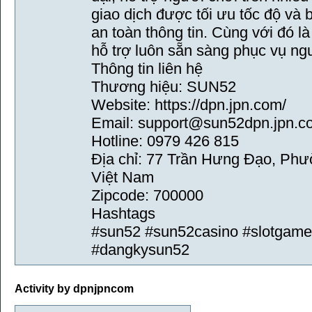
giao dịch được tối ưu tốc độ và
an toàn thông tin. Cùng với đó là
hỗ trợ luôn sẵn sàng phục vụ ng
Thông tin liên hệ
Thương hiệu: SUN52
Website: https://dpn.jpn.com/
Email: support@sun52dpn.jpn.c
Hotline: 0979 426 815
Địa chỉ: 77 Trần Hưng Đạo, Phư
Việt Nam
Zipcode: 700000
Hashtags
#sun52 #sun52casino #slotgam
#dangkysun52
Activity by dpnjpncom