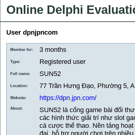
Online Delphi Evaluat
User dpnjpncom
3 months
Member for:
Registered user
Type:
SUN52
Full name:
77 Trần Hưng Đạo, Phường 5, A
Location:
https://dpn.jpn.com/
Website:
About:
SUN52 là cổng game bài đổi thư
các hình thức giải trí như slot g
cá cược thể thao. Nền tảng hoạt
đại, hỗ trợ người chơi trên nhiều