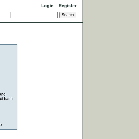
Login
Register
mang
một hành
e