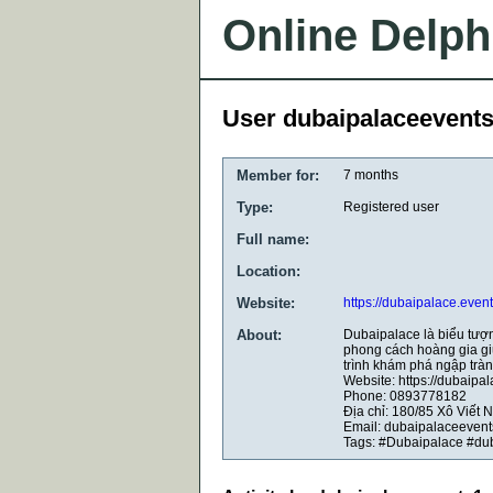
Online Delph
User dubaipalaceevent
Member for:
7 months
Type:
Registered user
Full name:
Location:
Website:
https://dubaipalace.event
About:
Dubaipalace là biểu tượn
phong cách hoàng gia giữa
trình khám phá ngập trà
Website: https://dubaipal
Phone: 0893778182
Địa chỉ: 180/85 Xô Viết
Email: dubaipalaceeven
Tags: #Dubaipalace #du