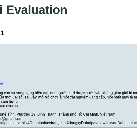
i Evaluation
s1
s/
g của sự sang trọng hiện đại, nơi người chơi được bước vào không gian giải trí 
 thời đại số. Tại đây, mỗi trò chơi là một trải nghiệm đẳng cấp, mỗi phút giây là 
n cảm hứng
ace.events/
 Nghệ Tĩnh, Phường 19, Bình Thạnh, Thành phố Hồ Chí Minh, Việt Nam
ts@gmail.com
baipalaceevents #Dubaipalacetrangchu #dangkyDubaipalace #linkvaoDubaipalac