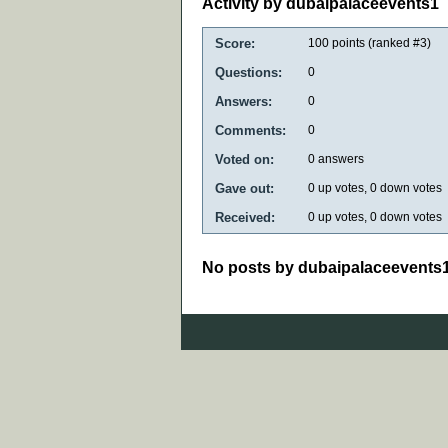
Activity by dubaipalaceevents1
Score:
100
points (ranked #
3
)
Questions:
0
Answers:
0
Comments:
0
Voted on:
0
answers
Gave out:
0
up votes,
0
down votes
Received:
0
up votes,
0
down votes
No posts by dubaipalaceevents