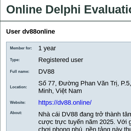
Online Delphi Evaluat
User dv88online
1 year
Member for:
Registered user
Type:
DV88
Full name:
Số 77, Đường Phan Văn Trị, P.5
Location:
Minh, Việt Nam
https://dv88.online/
Website:
About:
Nhà cái DV88 đang trở thành tâ
cược trực tuyến năm 2025. Với gi
chơi phong phú, nền tảng này thu