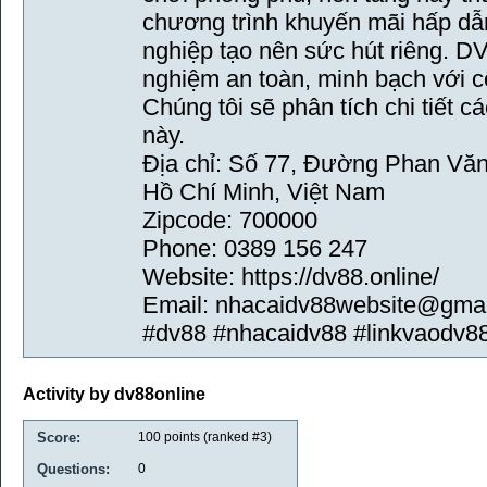
chương trình khuyến mãi hấp dẫn
nghiệp tạo nên sức hút riêng. D
nghiệm an toàn, minh bạch với c
Chúng tôi sẽ phân tích chi tiết c
này.
Địa chỉ: Số 77, Đường Phan Văn
Hồ Chí Minh, Việt Nam
Zipcode: 700000
Phone: 0389 156 247
Website: https://dv88.online/
Email: nhacaidv88website@gma
#dv88 #nhacaidv88 #linkvaodv8
Activity by dv88online
Score:
100
points (ranked #
3
)
Questions:
0