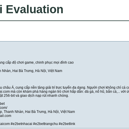
i Evaluation
Tăng cấp độ chơi game, chinh phục mọi đỉnh cao
h Nhàn, Hai Bà Trưng, Hà Nội, Việt Nam
u châu Á, cung cấp nền tảng giải trí trực tuyến đa dạng. Người chơi không chỉ cá 
kai.com mà còn khám phá hàng ngàn trò chơi hấp dẫn: đá gà, nổ hũ, bắn cá,... với 
t 256-bit và giao dịch nạp rút nhanh chóng.
bet
.com/
ệp, Thanh Nhàn, Hai Bà Trưng, Hà Nội, Việt Nam
ail.com
kaicom #e2betnhacai #e2bettrangchu #e2betlink