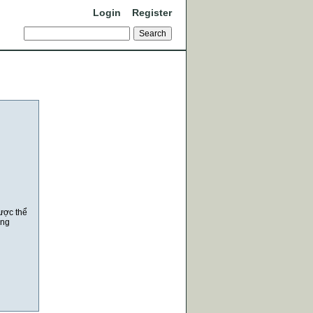
Login
Register
cược thể
ứng