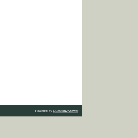
Powered by
Question2Answer