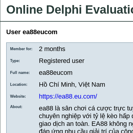
Online Delphi Evaluat
User ea88eucom
2 months
Member for:
Registered user
Type:
ea88eucom
Full name:
Hồ Chí Minh, Việt Nam
Location:
https://ea88.eu.com/
Website:
About:
ea88 là sân chơi cá cược trực t
chuyên nghiệp với tỷ lệ kèo hấp 
giao dịch an toàn. EA88 không 
đáp ứng nhu cầu giải trí của cộn