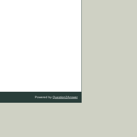
Powered by
Question2Answer