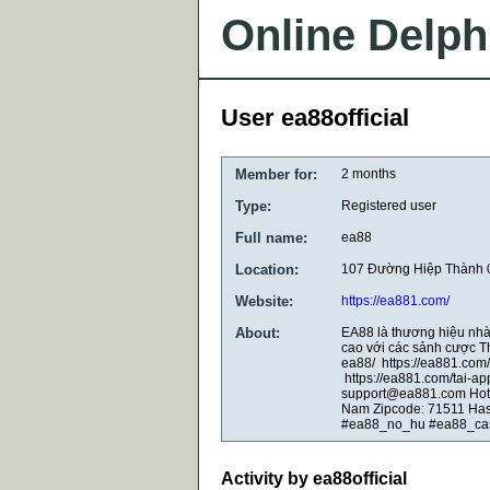
Online Delph
User ea88official
Member for:
2 months
Type:
Registered user
Full name:
ea88
Location:
107 Đường Hiệp Thành 0
Website:
https://ea881.com/
About:
EA88 là thương hiệu nhà 
cao với các sảnh cược Th
ea88/ https://ea881.com/
https://ea881.com/tai-a
support@ea881.com Hotli
Nam Zipcode: 71511 Ha
#ea88_no_hu #ea88_cas
Activity by ea88official