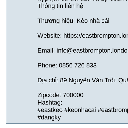
Thông tin liên hệ:
Thương hiệu: Kèo nhà cái
Website: https://eastbrompton.lo
Email: info@eastbrompton.londo
Phone: 0856 726 833
Địa chỉ: 89 Nguyễn Văn Trỗi, 
Zipcode: 700000
Hashtag:
#eastkeo #keonhacai #eastbrom
#dangky