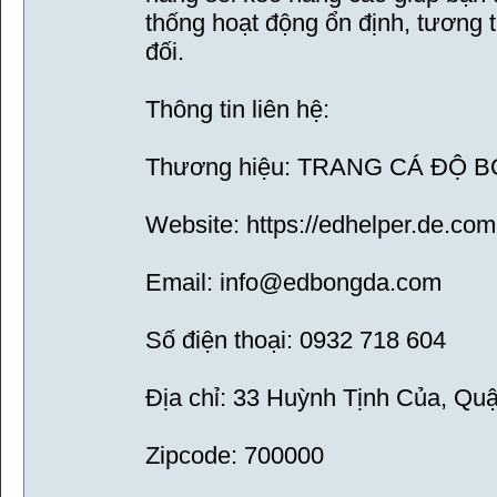
thống hoạt động ổn định, tương th
đối.
Thông tin liên hệ:
Thương hiệu: TRANG CÁ ĐỘ 
Website: https://edhelper.de.com
Email: info@edbongda.com
Số điện thoại: 0932 718 604
Địa chỉ: 33 Huỳnh Tịnh Của, Quậ
Zipcode: 700000