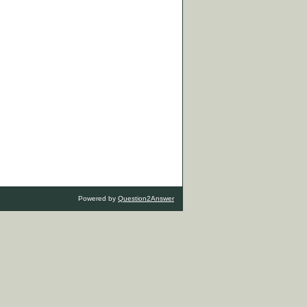
Powered by
Question2Answer