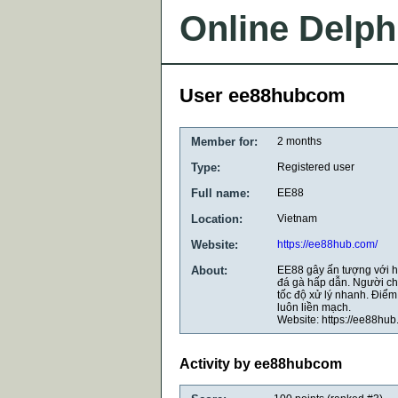
Online Delph
User ee88hubcom
Member for:
2 months
Type:
Registered user
Full name:
EE88
Location:
Vietnam
Website:
https://ee88hub.com/
About:
EE88 gây ấn tượng với hệ
đá gà hấp dẫn. Người chơ
tốc độ xử lý nhanh. Điểm 
luôn liền mạch.
Website: https://ee88hub
Activity by ee88hubcom