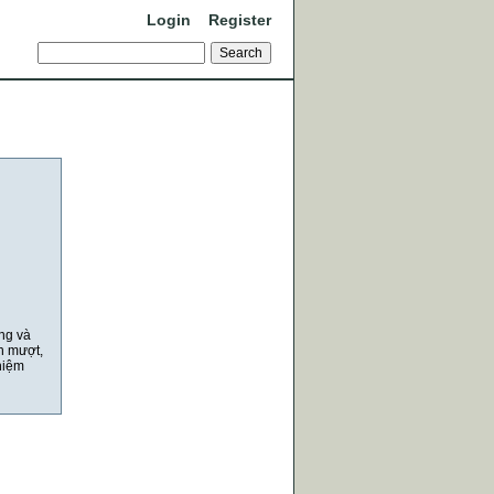
Login
Register
ởng và
ện mượt,
ghiệm