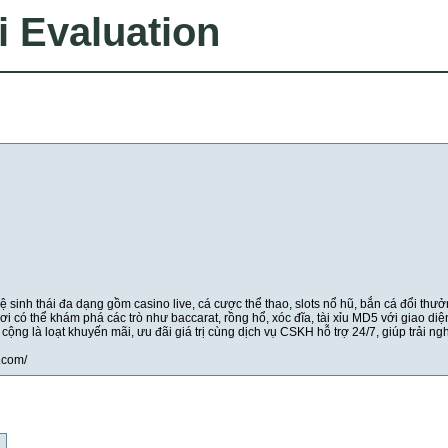
i Evaluation
 sinh thái đa dạng gồm casino live, cá cược thể thao, slots nổ hũ, bắn cá đổi thư
i có thể khám phá các trò như baccarat, rồng hổ, xóc đĩa, tài xỉu MD5 với giao di
cộng là loạt khuyến mãi, ưu đãi giá trị cùng dịch vụ CSKH hỗ trợ 24/7, giúp trải n
.com/