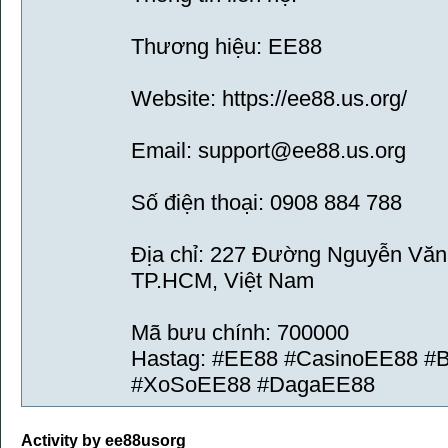
Thương hiệu: EE88
Website: https://ee88.us.org/
Email: support@ee88.us.org
Số điện thoại: 0908 884 788
Địa chỉ: 227 Đường Nguyễn Văn
TP.HCM, Việt Nam
Mã bưu chính: 700000
Hastag: #EE88 #CasinoEE88 
#XoSoEE88 #DagaEE88
Activity by ee88usorg