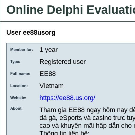
Online Delphi Evaluat
User ee88usorg
1 year
Member for:
Registered user
Type:
EE88
Full name:
Vietnam
Location:
https://ee88.us.org/
Website:
About:
Tham gia EE88 ngay hôm nay để 
đá gà, eSports và casino trực tu
cao và khuyến mãi hấp dẫn cho 
Thông tin liên hệ: