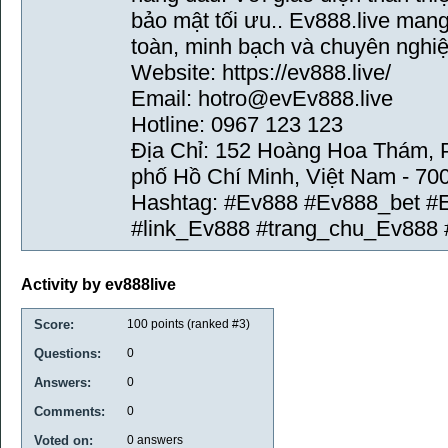
bảo mật tối ưu.. Ev888.live man
toàn, minh bạch và chuyên nghiệ
Website: https://ev888.live/
Email: hotro@evEv888.live
Hotline: 0967 123 123
Địa Chỉ: 152 Hoàng Hoa Thám, 
phố Hồ Chí Minh, Việt Nam - 70
Hashtag: #Ev888 #Ev888_bet 
#link_Ev888 #trang_chu_Ev888
Activity by ev888live
Score:
100
points (ranked #
3
)
Questions:
0
Answers:
0
Comments:
0
Voted on:
0
answers