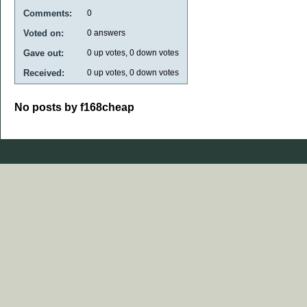
Comments:
0
Voted on:
0
answers
Gave out:
0
up votes,
0
down votes
Received:
0
up votes,
0
down votes
No posts by f168cheap