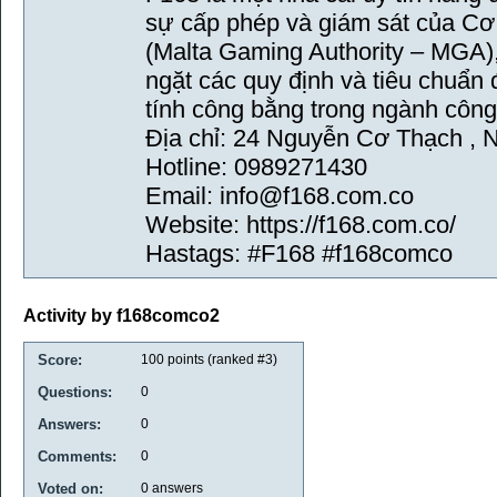
sự cấp phép và giám sát của Cơ
(Malta Gaming Authority – MGA)
ngặt các quy định và tiêu chuẩn
tính công bằng trong ngành côn
Địa chỉ: 24 Nguyễn Cơ Thạch , 
Hotline: 0989271430
Email: info@f168.com.co
Website: https://f168.com.co/
Hastags: #F168 #f168comco
Activity by f168comco2
Score:
100
points (ranked #
3
)
Questions:
0
Answers:
0
Comments:
0
Voted on:
0
answers