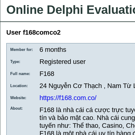
Online Delphi Evaluat
User f168comco2
6 months
Member for:
Registered user
Type:
F168
Full name:
24 Nguyễn Cơ Thạch , Nam Từ L
Location:
https://f168.com.co/
Website:
About:
F168 là nhà cái cá cược trực tuy
tín và bảo mật cao. Nhà cái cung c
tuyến như: Thể thao, Casino, Chơ
F168 là một nhà cái uy tín hàng 