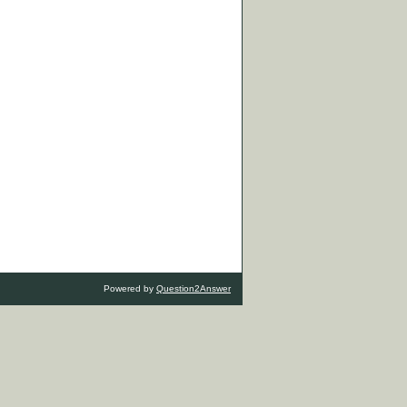
Powered by
Question2Answer