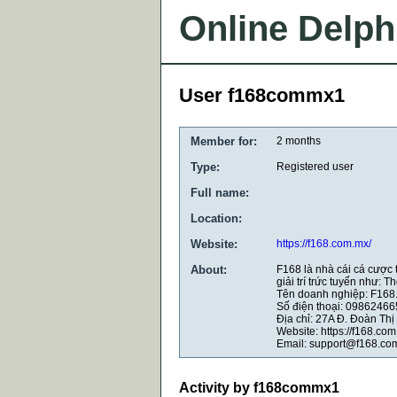
Online Delph
User f168commx1
Member for:
2 months
Type:
Registered user
Full name:
Location:
Website:
https://f168.com.mx/
About:
F168 là nhà cái cá cược t
giải trí trức tuyến như: T
Tên doanh nghiệp: F16
Số điện thoại: 0986246
Địa chỉ: 27A Đ. Đoàn Thị
Website: https://f168.com
Email: support@f168.co
Activity by f168commx1