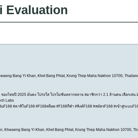
i Evaluation
waeng Bang Yi Khan, Khet Bang Phlat, Krung Thep Maha Nakhon 10700, Thailan
1 ของไทยปี 2025 มั่นคง โปร่งใส โปรโมชั่นหลากหลาย สมาชิกกว่า 2.1 ล้านคน เลือกเล่น ม
ech Labs
ันF168 #คาสิโนF168 #F168สล็อต #F168กีฬา #ลิงค์F168 #สมัครF168 #เข้าสู่ระบบF1
Than, Khwaeng Bang Yi Khan, Khet Bang Phlat, Krung Thep Maha Nakhon 10700, Th
1