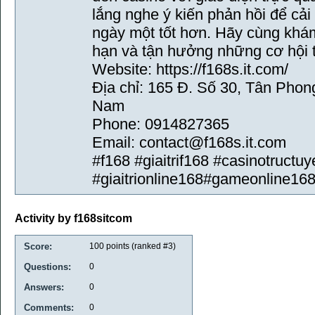
lắng nghe ý kiến phản hồi để cải
ngày một tốt hơn. Hãy cùng khám 
hạn và tận hưởng những cơ hội 
Website: https://f168s.it.com/
Địa chỉ: 165 Đ. Số 30, Tân Phon
Nam
Phone: 0914827365
Email: contact@f168s.it.com
#f168 #giaitrif168 #casinotructu
#giaitrionline168#gameonline16
Activity by f168sitcom
Score:
100
points (ranked #
3
)
Questions:
0
Answers:
0
Comments:
0