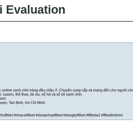
i Evaluation
c online xanh chín hàng đầu châu Á. Chuyên cung cấp và mang đến cho người chơ
 casino, thể thao, tài xỉu, nổ hũ và xổ số xanh chín.
com/
uyen, Tan Binh, Ho Chi Minh
chuf8bet #nhacaif8bet #dangnhapf8bet #dangkyf8bet #f8beta2 #f8betlinkmoi