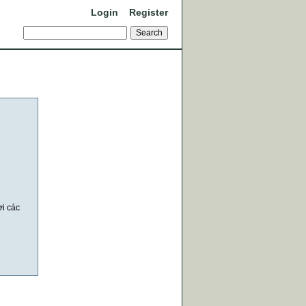
Login
Register
i các