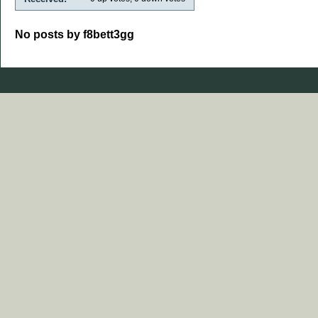
No posts by f8bett3gg