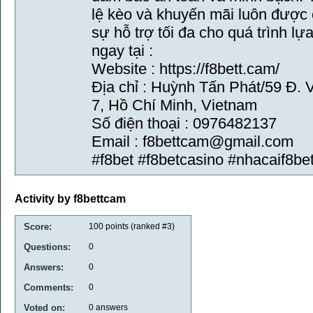
lệ kèo và khuyến mãi luôn được
sự hỗ trợ tối đa cho quá trình l
ngay tại :
Website : https://f8bett.cam/
Địa chỉ : Huỳnh Tấn Phát/59 Đ.
7, Hồ Chí Minh, Vietnam
Số điện thoại : 0976482137
Email : f8bettcam@gmail.com
#f8bet #f8betcasino #nhacaif8be
Activity by f8bettcam
Score:
100
points (ranked #
3
)
Questions:
0
Answers:
0
Comments:
0
Voted on:
0
answers