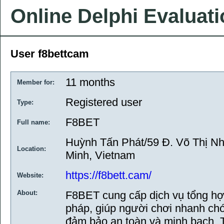
Online Delphi Evaluat
User f8bettcam
11 months
Member for:
Registered user
Type:
F8BET
Full name:
Huỳnh Tấn Phát/59 Đ. Võ Thị Nh
Location:
Minh, Vietnam
https://f8bett.cam/
Website:
About:
F8BET cung cấp dịch vụ tổng hợ
pháp, giúp người chơi nhanh ch
đảm bảo an toàn và minh bạch. Th