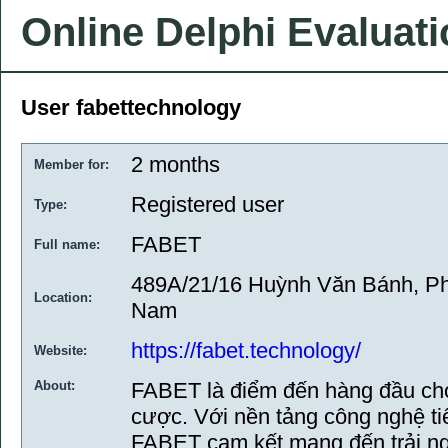
Online Delphi Evaluat
User fabettechnology
2 months
Member for:
Registered user
Type:
FABET
Full name:
489A/21/16 Huỳnh Văn Bánh, Ph
Location:
Nam
https://fabet.technology/
Website:
About:
FABET là điểm đến hàng đầu cho
cược. Với nền tảng công nghệ tiê
FABET cam kết mang đến trải n