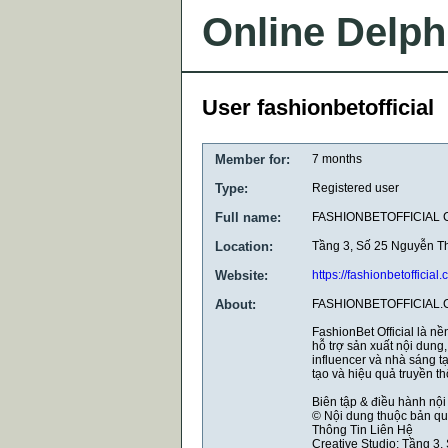
Online Delph
User fashionbetofficial
Member for:
7 months
Type:
Registered user
Full name:
FASHIONBETOFFICIAL
Location:
Tầng 3, Số 25 Nguyễn Th
Website:
https://fashionbetofficial.
About:
FASHIONBETOFFICIAL.COM
FashionBet Official là n
hỗ trợ sản xuất nội dung
influencer và nhà sáng t
tạo và hiệu quả truyền t
Biên tập & điều hành nội 
© Nội dung thuộc bản q
Thông Tin Liên Hệ
Creative Studio: Tầng 3,