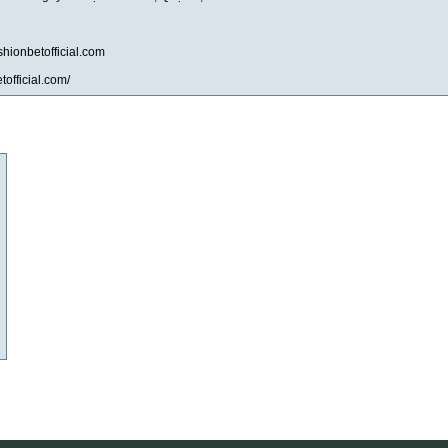
shionbetofficial.com
tofficial.com/