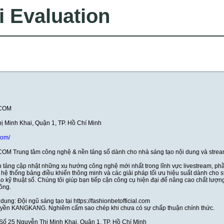
i Evaluation
 COM
ị Minh Khai, Quận 1, TP. Hồ Chí Minh
com/
 Trung tâm công nghệ & nền tảng số dành cho nhà sáng tạo nội dung và strea
ền tảng cập nhật những xu hướng công nghệ mới nhất trong lĩnh vực livestream, p
, hệ thống bảng điều khiển thông minh và các giải pháp tối ưu hiệu suất dành cho s
ạo kỹ thuật số. Chúng tôi giúp bạn tiếp cận công cụ hiện đại để nâng cao chất lượn
hông.
dung: Đội ngũ sáng tạo tại https://fashionbetofficial.com
uyền KANGKANG. Nghiêm cấm sao chép khi chưa có sự chấp thuận chính thức.
 Số 25 Nguyễn Thị Minh Khai, Quận 1, TP. Hồ Chí Minh