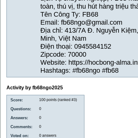
toàn, thú vị, thu hút hàng triệu t
Tên Công Ty: FB68
Email: fb68ngo@gmail.com
Địa chỉ: 413/7A Đ. Nguyễn Kiệm
Minh, Việt Nam
Điện thoại: 0945584152
Zipcode: 70000
Website: https://hocbong-alma.in
Hashtags: #fb68ngo #fb68
Activity by fb68ngo2025
Score:
100
points (ranked #
3
)
Questions:
0
Answers:
0
Comments:
0
Voted on:
0
answers