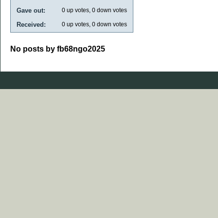
Gave out:
0
up votes,
0
down votes
Received:
0
up votes,
0
down votes
No posts by fb68ngo2025