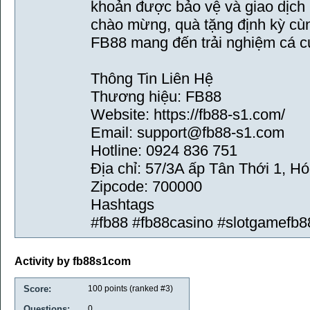
khoản được bảo vệ và giao dịch l
chào mừng, quà tặng định kỳ cù
FB88 mang đến trải nghiệm cá 
Thông Tin Liên Hệ
Thương hiệu: FB88
Website: https://fb88-s1.com/
Email: support@fb88-s1.com
Hotline: 0924 836 751
Địa chỉ: 57/3A ấp Tân Thới 1, H
Zipcode: 700000
Hashtags
#fb88 #fb88casino #slotgamefb8
Activity by fb88s1com
Score:
100
points (ranked #
3
)
Questions:
0