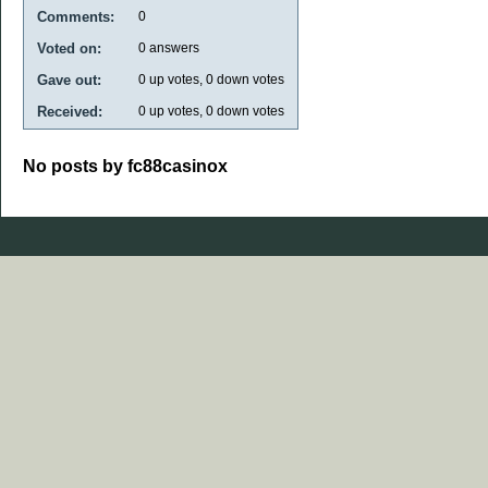
Comments:
0
Voted on:
0
answers
Gave out:
0
up votes,
0
down votes
Received:
0
up votes,
0
down votes
No posts by fc88casinox