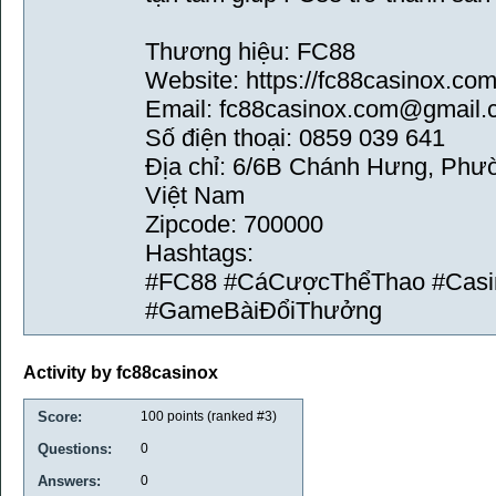
Thương hiệu: FC88
Website: https://fc88casinox.co
Email: fc88casinox.com@gmail
Số điện thoại: 0859 039 641
Địa chỉ: 6/6B Chánh Hưng, Phườ
Việt Nam
Zipcode: 700000
Hashtags:
#FC88 #CáCượcThểThao #Casi
#GameBàiĐổiThưởng
Activity by fc88casinox
Score:
100
points (ranked #
3
)
Questions:
0
Answers:
0