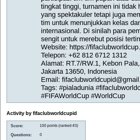
tingkat tinggi, turnamen ini tid
yang spektakuler tetapi juga me
tim untuk menunjukkan kelas da
internasional. Di sinilah para pe
sengit untuk merebut posisi tertin
Website: https://fifaclubworldcup.
Telepon: +62 812 6712 1312
Alamat: RT.7/RW.1, Kebon Pala, 
Jakarta 13650, Indonesia
Email: fifaclubworldcupid@gmai
Tags: #pialadunia #fifaclubworl
#FIFAWorldCup #WorldCup
Activity by fifaclubworldcupid
Score:
100
points (ranked #
3
)
Questions:
0