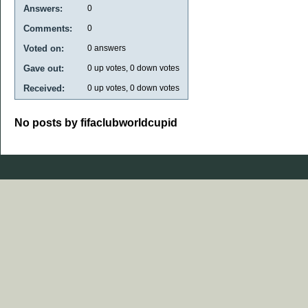
Answers:
0
Comments:
0
Voted on:
0
answers
Gave out:
0
up votes,
0
down votes
Received:
0
up votes,
0
down votes
No posts by fifaclubworldcupid