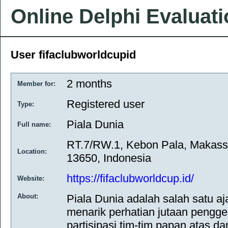
Online Delphi Evaluat
User fifaclubworldcupid
2 months
Member for:
Registered user
Type:
Piala Dunia
Full name:
RT.7/RW.1, Kebon Pala, Makassar
Location:
13650, Indonesia
https://fifaclubworldcup.id/
Website:
About:
Piala Dunia adalah salah satu aj
menarik perhatian jutaan pengge
partisipasi tim-tim papan atas d