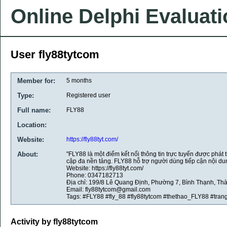
Online Delphi Evaluat
User fly88tytcom
Member for:
5 months
Type:
Registered user
Full name:
FLY88
Location:
Website:
https://fly88tyt.com/
About:
"FLY88 là một điểm kết nối thông tin trực tuyến được phát 
cập đa nền tảng. FLY88 hỗ trợ người dùng tiếp cận nội du
Website: https://fly88tyt.com/
Phone: 0347182713
Địa chỉ: 199/8 Lê Quang Định, Phường 7, Bình Thạnh, Th
Email: fly88tytcom@gmail.com
Tags: #FLY88 #fly_88 #fly88tytcom #thethao_FLY88 #tra
Activity by fly88tytcom