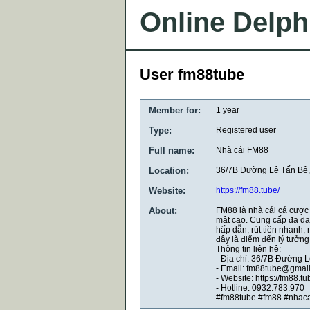
Online Delph
User fm88tube
Member for:
1 year
Type:
Registered user
Full name:
Nhà cái FM88
Location:
36/7B Đường Lê Tấn Bê
Website:
https://fm88.tube/
About:
FM88 là nhà cái cá cược 
mật cao. Cung cấp đa dạn
hấp dẫn, rút tiền nhanh, 
đây là điểm đến lý tưởng
Thông tin liên hệ:
- Địa chỉ: 36/7B Đường
- Email: fm88tube@gmai
- Website: https://fm88.tu
- Hotline: 0932.783.970
#fm88tube #fm88 #nhaca