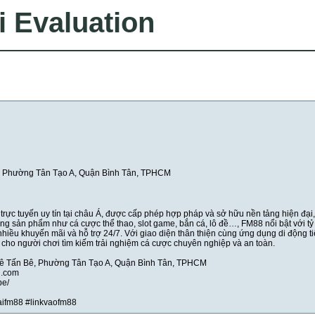
i Evaluation
, Phường Tân Tạo A, Quận Bình Tân, TPHCM
trực tuyến uy tín tại châu Á, được cấp phép hợp pháp và sở hữu nền tảng hiện đại
g sản phẩm như cá cược thể thao, slot game, bắn cá, lô đề…, FM88 nổi bật với tỷ
nhiều khuyến mãi và hỗ trợ 24/7. Với giao diện thân thiện cùng ứng dụng di động tiệ
 cho người chơi tìm kiếm trải nghiệm cá cược chuyên nghiệp và an toàn.
 Lê Tấn Bê, Phường Tân Tạo A, Quận Bình Tân, TPHCM
l.com
be/
ifm88 #linkvaofm88