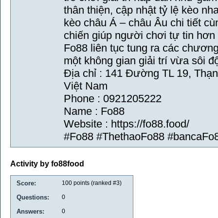
thân thiện, cập nhật tỷ lệ kèo 
kèo châu Á – châu Âu chi tiết c
chiến giúp người chơi tự tin hơn
Fo88 liên tục tung ra các chương
một không gian giải trí vừa sôi đ
Địa chỉ : 141 Đường TL 19, Thạ
Việt Nam
Phone : 0921205222
Name : Fo88
Website : https://fo88.food/
#Fo88 #ThethaoFo88 #bancaFo8
Activity by fo88food
Score:
100
points (ranked #
3
)
Questions:
0
Answers:
0