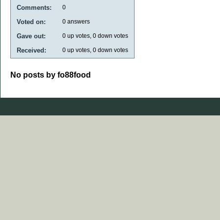
Comments:
0
Voted on:
0
answers
Gave out:
0
up votes,
0
down votes
Received:
0
up votes,
0
down votes
No posts by fo88food