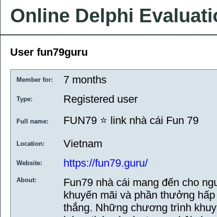
Online Delphi Evaluat
User fun79guru
7 months
Member for:
Registered user
Type:
FUN79 ⭐️ link nhà cái Fun 79
Full name:
Vietnam
Location:
https://fun79.guru/
Website:
About:
Fun79 nhà cái mang đến cho ng
khuyến mãi và phần thưởng hấp dẫ
thắng. Những chương trình khuy