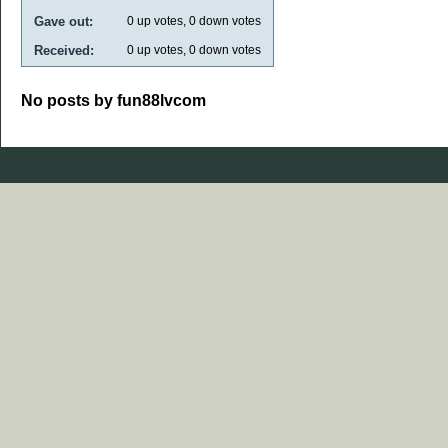
Gave out:
0
up votes,
0
down votes
Received:
0
up votes,
0
down votes
No posts by fun88lvcom