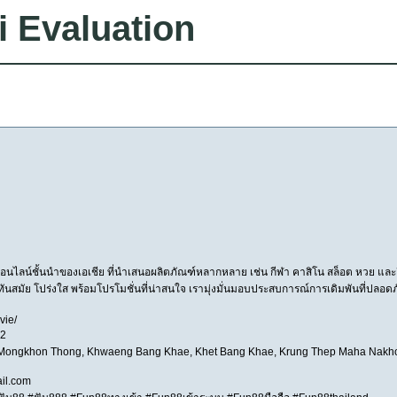
i Evaluation
อนไลน์ชั้นนำของเอเชีย ที่นำเสนอผลิตภัณฑ์หลากหลาย เช่น กีฬา คาสิโน สล็อต หวย และ
นสมัย โปร่งใส พร้อมโปรโมชั่นที่น่าสนใจ เรามุ่งมั่นมอบประสบการณ์การเดิมพันที่ปลอด
vie/
32
n Si Mongkhon Thong, Khwaeng Bang Khae, Khet Bang Khae, Krung Thep Maha Nakh
il.com