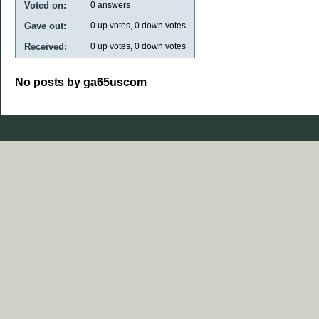
Voted on:
0
answers
Gave out:
0
up votes,
0
down votes
Received:
0
up votes,
0
down votes
No posts by ga65uscom