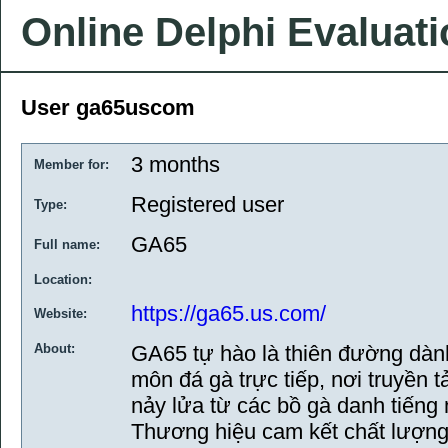
Online Delphi Evaluat
User ga65uscom
3 months
Member for:
Registered user
Type:
GA65
Full name:
Location:
https://ga65.us.com/
Website:
About:
GA65 tự hào là thiên đường dàn
môn đá gà trực tiếp, nơi truyền t
nảy lửa từ các bồ gà danh tiến
Thương hiệu cam kết chất lượng 