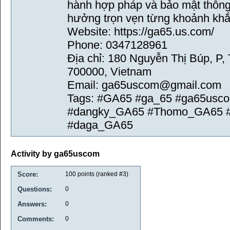
hành hợp pháp và bảo mật thông t
hưởng trọn vẹn từng khoảnh khắc
Website: https://ga65.us.com/
Phone: 0347128961
Địa chỉ: 180 Nguyễn Thị Búp, P,
700000, Vietnam
Email: ga65uscom@gmail.com
Tags: #GA65 #ga_65 #ga65usc
#dangky_GA65 #Thomo_GA65 
#daga_GA65
Activity by ga65uscom
Score:
100
points (ranked #
3
)
Questions:
0
Answers:
0
Comments:
0