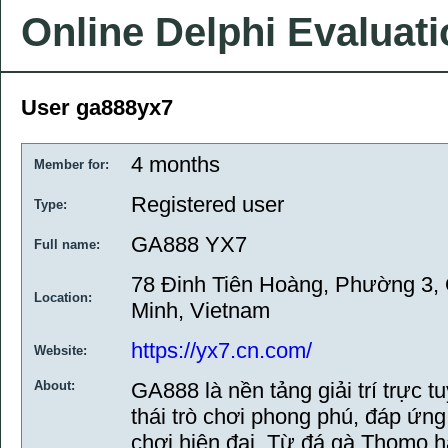
Online Delphi Evaluat
User ga888yx7
4 months
Member for:
Registered user
Type:
GA888 YX7
Full name:
78 Đinh Tiên Hoàng, Phường 3, 
Location:
Minh, Vietnam
https://yx7.cn.com/
Website:
About:
GA888 là nền tảng giải trí trực tu
thái trò chơi phong phú, đáp ứn
chơi hiện đại. Từ đá gà Thomo h