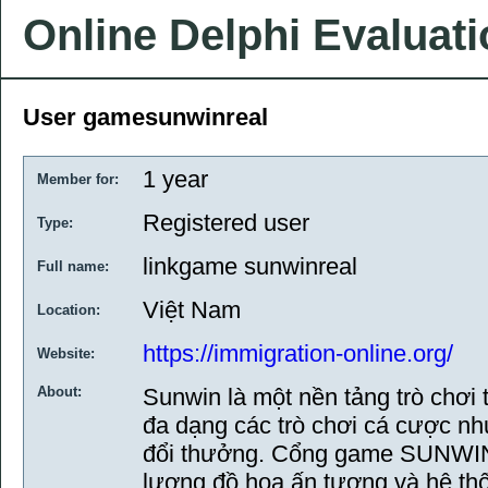
Online Delphi Evaluat
User gamesunwinreal
1 year
Member for:
Registered user
Type:
linkgame sunwinreal
Full name:
Việt Nam
Location:
https://immigration-online.org/
Website:
About:
Sunwin là một nền tảng trò chơi
đa dạng các trò chơi cá cược n
đổi thưởng. Cổng game SUNWIN c
lượng đồ họa ấn tượng và hệ t