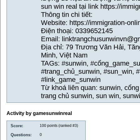
sun win real tại link https://immi
Thông tin chi tiết:
Website: https://immigration-onli
Điện thoại: 0339652145
Email: linktrangchusunwinvn@g
Địa chỉ: 79 Trương Văn Hải, Tă
Minh, Việt Nam
TAGs: #sunwin, #cổng_game_sun
#trang_chủ_sunwin, #sun_win, #
#link_game_sunwin
Từ khoá liên quan: sunwin, cổng
trang chủ sunwin, sun win, sunwi
Activity by gamesunwinreal
Score:
100
points (ranked #
3
)
Questions:
0