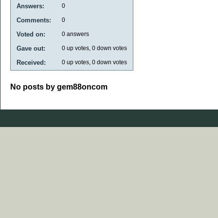
Answers:
0
Comments:
0
Voted on:
0
answers
Gave out:
0
up votes,
0
down votes
Received:
0
up votes,
0
down votes
No posts by gem88oncom