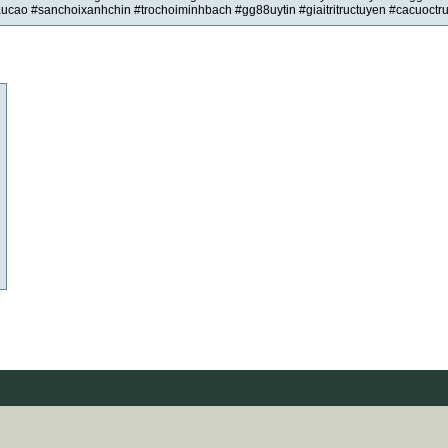
cao #sanchoixanhchin #trochoiminhbach #gg88uytin #giaitritructuyen #cacuoctr