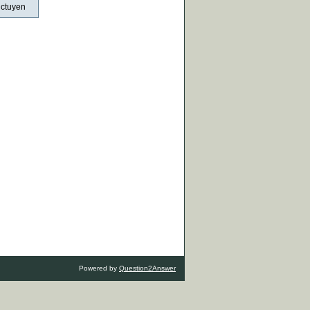
uctuyen
Powered by
Question2Answer