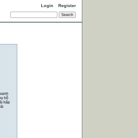
Login
Register
 xanh
vụ hỗ
ãi hấp
ải