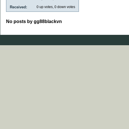
Received:
0
up votes,
0
down votes
No posts by gg88blackvn