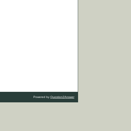
Powered by
Question2Answer