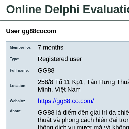
Online Delphi Evaluat
User gg88cocom
7 months
Member for:
Registered user
Type:
GG88
Full name:
258/8 Tổ 11 Kp1, Tân Hưng Thu
Location:
Minh, Việt Nam
https://gg88.co.com/
Website:
About:
GG88 là điểm đến giải trí đa chiề
thuật và phong cách hiện đại tro
thống dịch vụ mượt mà và không 