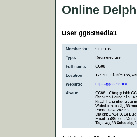
Online Delph
User gg88media1
Member for:
6 months
Type:
Registered user
Full name:
GG88
Location:
17/14 Đ. Lê Đức Thọ, P
Website:
https://gg88.media/
About:
GG88 – Công ty tnhh GG88
lĩnh vực và cung cấp đa d
khách hàng những trải n
Website: https://gg88.me
Phone: 0341283192
Địa chỉ: 17/14 Đ. Lê Đứ
Email: gg88media@gmai
Tags: #gg88 #nhacaigg8