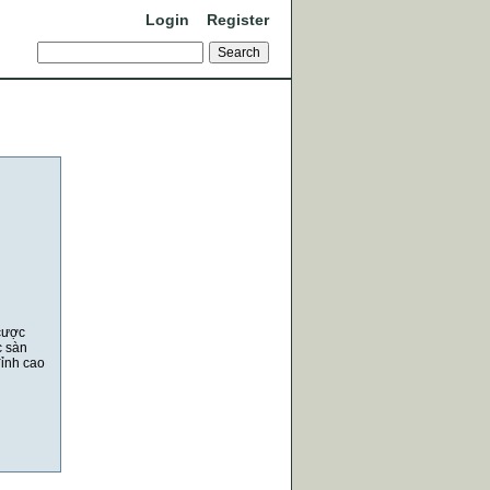
Login
Register
 cược
c sàn
đỉnh cao