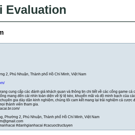
i Evaluation
om
ờng 2, Phú Nhuận, Thành phố Hồ Chí Minh, Việt Nam
om/
 trang cung cấp các đánh giá khách quan và thông tin chi tiết về các cổng game cá
ống mang đến cái nhìn toàn diện về tỷ lệ kèo, khuyến mãi và độ minh bạch của cá
 chuyên gia dày dặn kinh nghiệm, chúng tôi cam kết mang lại trải nghiệm cá cược 
mọi thành viên tham gia.
acai.br.com/
ang, Phường 2, Phú Nhuận, Thành phố Hồ Chí Minh, Việt Nam
com@gmail.com
imanhacai #danhgianhacai #cacuoctructuyen