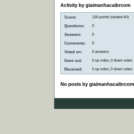
Activity by giaimanhacaibrcom
Score:
100
points (ranked #
3
)
Questions:
0
Answers:
0
Comments:
0
Voted on:
0
answers
Gave out:
0
up votes,
0
down votes
Received:
0
up votes,
0
down votes
No posts by giaimanhacaibrcom